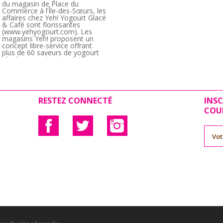
du magasin de Place du
Commerce à l’Île-des-Sœurs, les
affaires chez Yeh! Yogourt Glacé
& Café sont florissantes
(www.yehyogourt.com). Les
magasins Yeh! proposent un
concept libre-service offrant
plus de 60 saveurs de yogourt
glacé en constante rotation.
Yeh! Yogourt Glacé
Chez [...]
annonce ses plans
d’expansion à
l’international, ainsi
RESTEZ CONNECTÉ
INSC
COU
que d’un océan à l’autre
MONTRÉAL, Le 21 SEPTEMBRE
2015- Yeh! Yogourt Glacé &
Café (www.yehyogourt.com)
continue de prendre de
l’expansion. À l’international,
Yeh! a inauguré six magasins en
Chine, et prévoit plus de 300
ouvertures dans les trois
prochaines années. De plus,
deux magasins opèrent
Peinturer Le Monde
maintenant à Beyrouth. [...]
Rose